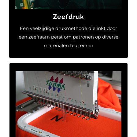
en breng je ontwerpen tot leven.
Zeefdruk
MEER INFORMATIE
Een veelzijdige drukmethode die inkt door
een zeefraam perst om patronen op diverse
materialen te creëren
Borduren
Borduren is een ambachtelijke techniek
waarmee ontwerpen toevoegd worden aan
kledingstukken. Met geavanceerde
borduurmachines worden garens zorgvuldig