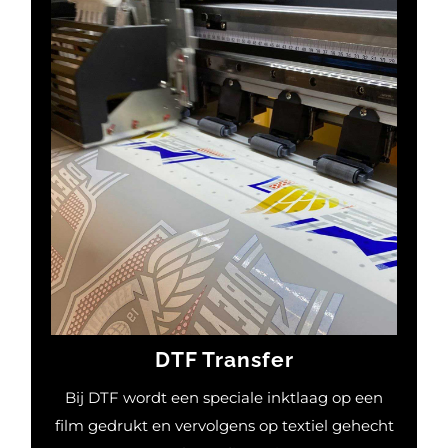
DTF Transfer
Met behulp van de DTF-technologie (Direct-
to-Foil) kunnen levendige en gedetailleerde
ontwerpen op textiel worden aangebracht.
Met een combinatie van hoogwaardige inkten
en speciale transferfilms komt je ontwerp tot
leven met verbluffende helderheid. Of het nu
gaat om kleurrijke graphics, complexe
patronen of opvallende logo’s, DTF-printen
biedt ongekende mogelijkheden.
DTF Transfer
MEER INFORMATIE
Bij DTF wordt een speciale inktlaag op een
film gedrukt en vervolgens op textiel gehecht