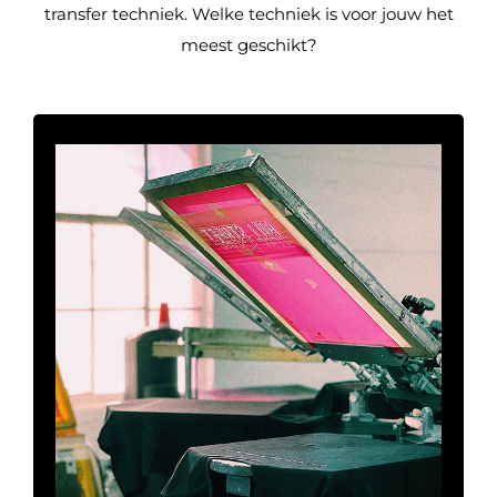
transfer techniek. Welke techniek is voor jouw het
meest geschikt?
Zeefdruk
Ontdek de veelzijdigheid van zeefdruk op
kleding. Deze populaire druktechniek biedt
eindeloze mogelijkheden voor levendige,
duurzame en gedetailleerde ontwerpen. Met
fijn gaas en hoogwaardige inkten worden
kleuren apart aangebracht, waardoor je
kledingstukken krijgt met een authentieke
uitstraling. Kies voor hoogwaardige zeefdruk