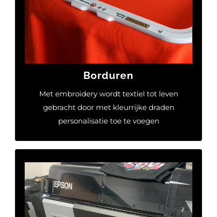
op stoffen gestikt, wat resulteert in wat luxer
effect ten opzichte van normale
zeefdrukprints. Of het nu gaat om logo’s,
namen of complexe ontwerpen, borduurwerk
voegt een vleugje elegantie en
professionaliteit toe aan je kleding.
Borduren
Met embroidery wordt textiel tot leven
MEER INFORMATIE
gebracht door met kleurrijke draden
personalisatie toe te voegen
Digitaal printen