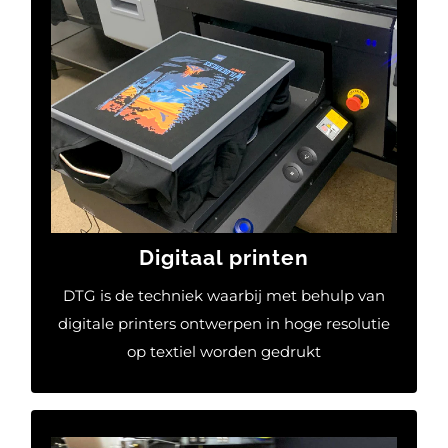
Met Direct-to-Garment (DTG) kunnen
levendige, gedetailleerde ontwerpen
rechtstreeks op kledingstukken worden
geprint met behulp van een digitale printer.
Elk kleurrijk detail komt tot leven met
verbluffende helderheid en precisie. Of het nu
gaat om complexe afbeeldingen, foto’s of
grafische ontwerpen, DTG biedt onbeperkte
mogelijkheden om unieke prints te creëren.
Digitaal printen
MEER INFORMATIE
DTG is de techniek waarbij met behulp van
digitale printers ontwerpen in hoge resolutie
op textiel worden gedrukt