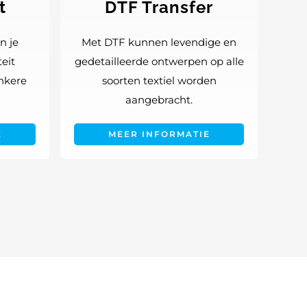
t
DTF Transfer
n je
Met DTF kunnen levendige en
teit
gedetailleerde ontwerpen op alle
onkere
soorten textiel worden
aangebracht.
E
MEER INFORMATIE