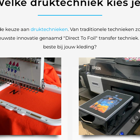
elke druktechniek kies j
de keuze aan
druktechnieken
. Van traditionele technieken z
nieuwste innovatie genaamd "Direct To Foil" transfer technie
beste bij jouw kleding?