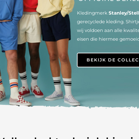
Kledingmerk
Stanley/Stel
gerecyclede kleding. Shirtj
wij voldoen aan alle kwalite
eisen die hiermee gemoeid 
BEKIJK DE COLLEC