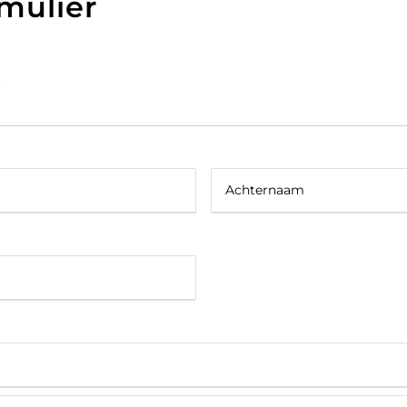
rmulier
s
Achternaam