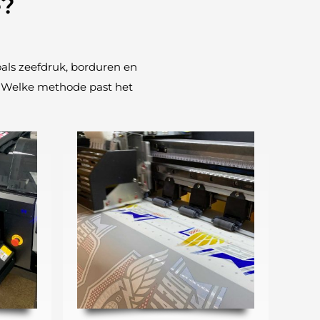
e?
oals zeefdruk, borduren en
k. Welke methode past het