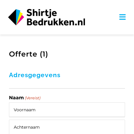
Ga
naar
Tog
inhoud
Nav
Over ons
Offerte (1)
Catalogus
Adresgegevens
Producten
Druktechnieken
Naam
(Vereist)
Stanley/Stella
Voornaam
Contact