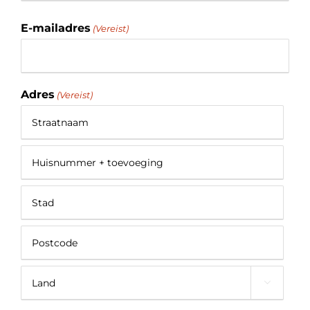
Achternaam
Offerte
E-mailadres
(Vereist)
Adres
(Vereist)
Straat
+
huisnummer
Adresregel
2
Plaats
Postcode
